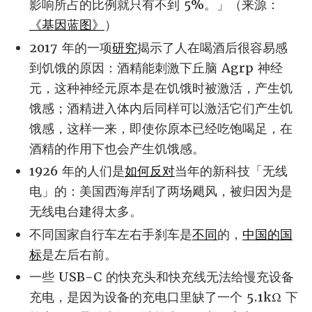
影响所占的比例就只有不到 5%。」（来源：
《基因蓝图》
）
2017 年的一项
研究
揭示了人在喝酒后很容易感
到饥饿的原因：酒精能刺激下丘脑 Agrp 神经
元，这种神经元原本是在饥饿时被激活，产生饥
饿感；酒精进入体内后同样可以激活它们产生饥
饿感，这样一来，即使你原本已经吃饱喝足，在
酒精的作用下也会产生饥饿感。
1926 年的人们是
如何反对
当年的新科技「无线
电」的：美国西海岸刮了两场飓风，被归因为是
无线电台建得太多。
不同国家自行车左右手刹车是
不同
的，
中国的国
标
是左后右前。
一些 USB-C 的快充头和快充线无法给慢充设备
充电，是因为设备的充电口里缺了一个 5.1kΩ 下