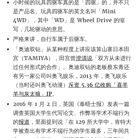
小时候的玩具四驱车真的是「四驱」的，并不只
是产品名。玩具四驱车的英文名叫「Mini
4WD」，其中「WD」是 Wheel Drive 的缩
写，几轮驱动的意思。
严格来讲，自行车属于后驱车。
「奥迪双钻」从某种程度上讲应该算山寨日本田
宫（TAMIYA），田宫曾
澄清说
「双方从未进行
过任何形式的合作」。奥迪双钻的老板蔡东青还
有另一家公司叫奥飞娱乐，2013 年，奥飞娱乐
（当时还叫奥飞动漫）
斥资 5.36 亿收购「喜羊
羊与灰太狼」IP
。
2016 年 1 月 2 日，英国《泰晤士报》发表一篇
调查英国大学生代写论文、作弊等学术不端行为
的
报道
，里面提到说「在 129 所大学中，肯特大
学被查出有学术不端行为的学生最多，三年间共