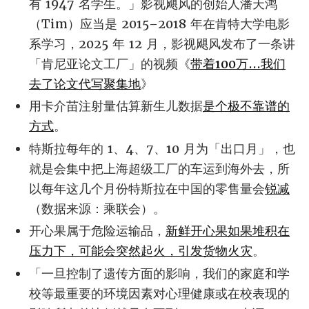
有 1947 名学生。」影视飓风的创始人潘天鸿
（Tim）应当是 2015–2018 年在肯特大学电影
系学习，2025 年 12 月，影视飓风发布了一条讲
「肯尼亚论文工厂」的视频《
带着100万...我们
去了论文代写聚集地
》
用卡介苗注射量估算新生儿数据
是个极不靠谱的
方式
。
特斯拉每年的 1、4、7、10 月为「出口月」，也
就是会集中把上海超级工厂的车运到海外去，所
以每年这几个月份特斯拉在中国的零售量会
锐减
（数据来源：乘联会）。
开心果属于危险运输品，
新鲜开心果如果堆积在
压力下，可能会突然起火，引发货物火灾
。
「一旦控制了遗传方面的影响，我们的家庭和学
校等最重要的环境因素对心理健康或在校表现的