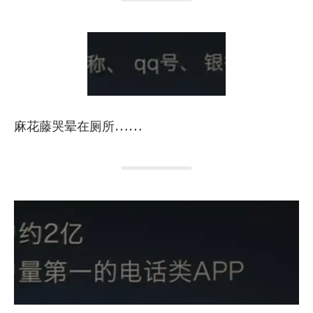
麻花藤哭晕在厕所……