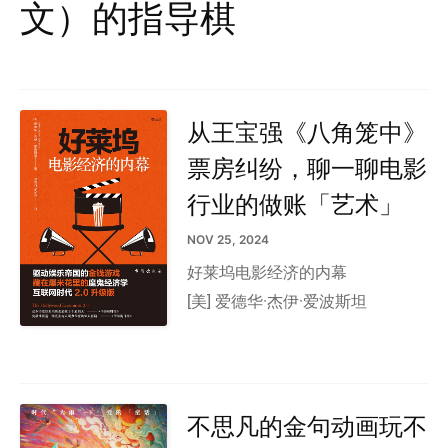
文）的指导棋
从王宝强《八角笼中》
票房纠纷，聊一聊电影
行业的做账「艺术」
NOV 25, 2024
好莱坞电影经济的内幕
[美] 爱德华·杰伊·爱波斯坦
不思凡的金句动画玩不